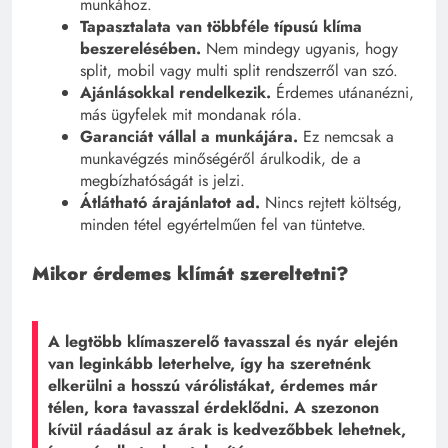
munkához.
Tapasztalata van többféle típusú klíma
beszerelésében.
Nem mindegy ugyanis, hogy
split, mobil vagy multi split rendszerről van szó.
Ajánlásokkal rendelkezik.
Érdemes utánanézni,
más ügyfelek mit mondanak róla.
Garanciát vállal a munkájára.
Ez nemcsak a
munkavégzés minőségéről árulkodik, de a
megbízhatóságát is jelzi.
Átlátható árajánlatot ad.
Nincs rejtett költség,
minden tétel egyértelműen fel van tüntetve.
Mikor érdemes klímát szereltetni?
A legtöbb klímaszerelő tavasszal és nyár elején
van leginkább leterhelve, így ha szeretnénk
elkerülni a hosszú várólistákat, érdemes már
télen, kora tavasszal érdeklődni. A szezonon
kívül ráadásul az árak is kedvezőbbek lehetnek,