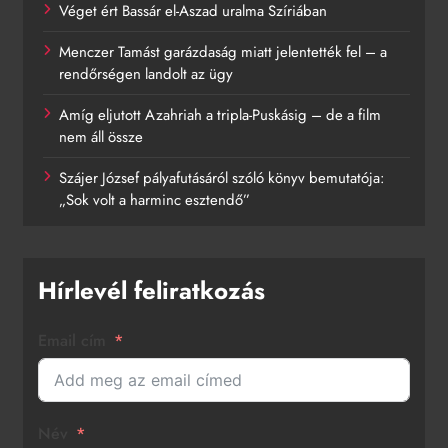
Véget ért Bassár el-Aszad uralma Szíriában
Menczer Tamást garázdaság miatt jelentették fel – a
rendőrségen landolt az ügy
Amíg eljutott Azahriah a tripla-Puskásig – de a film
nem áll össze
Szájer József pályafutásáról szóló könyv bemutatója:
„Sok volt a harminc esztendő”
Hírlevél feliratkozás
Email cím
Név