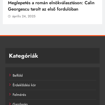
Beszéltek-e? A Kreml tagadja a Putyin és
Trump közötti telefonbeszélgetésről szóló
híreket
április 24, 2025
Kategóriák
Belföld
Érdeklődési kör
Felmérés
Gazdaság