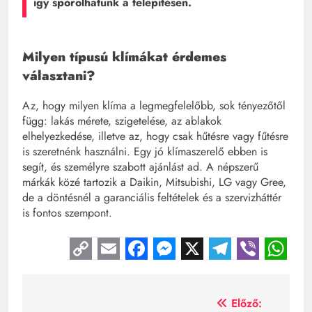
így spórolhatunk a telepítésen.
Milyen típusú klímákat érdemes
választani?
Az, hogy milyen klíma a legmegfelelőbb, sok tényezőtől
függ: lakás mérete, szigetelése, az ablakok
elhelyezkedése, illetve az, hogy csak hűtésre vagy fűtésre
is szeretnénk használni. Egy jó klímaszerelő ebben is
segít, és személyre szabott ajánlást ad. A népszerű
márkák közé tartozik a Daikin, Mitsubishi, LG vagy Gree,
de a döntésnél a garanciális feltételek és a szervizháttér
is fontos szempont.
Copy
Email
Facebook
Messenger
X
Telegra
Viber
Wh
Link
Bejegyzés
Előző: