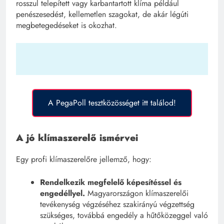
rosszul telepített vagy karbantartott klíma például
penészesedést, kellemetlen szagokat, de akár légúti
megbetegedéseket is okozhat.
A PegaPoll tesztközösséget itt találod!
A jó klímaszerelő ismérvei
Egy profi klímaszerelőre jellemző, hogy:
Rendelkezik megfelelő képesítéssel és
engedéllyel.
Magyarországon klímaszerelői
tevékenység végzéséhez szakirányú végzettség
szükséges, továbbá engedély a hűtőközeggel való