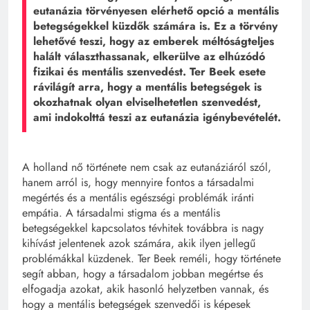
eutanázia törvényesen elérhető opció a mentális
betegségekkel küzdők számára is. Ez a törvény
lehetővé teszi, hogy az emberek méltóságteljes
halált választhassanak, elkerülve az elhúzódó
fizikai és mentális szenvedést. Ter Beek esete
rávilágít arra, hogy a mentális betegségek is
okozhatnak olyan elviselhetetlen szenvedést,
ami indokolttá teszi az eutanázia igénybevételét.
A holland nő története nem csak az eutanáziáról szól,
hanem arról is, hogy mennyire fontos a társadalmi
megértés és a mentális egészségi problémák iránti
empátia. A társadalmi stigma és a mentális
betegségekkel kapcsolatos tévhitek továbbra is nagy
kihívást jelentenek azok számára, akik ilyen jellegű
problémákkal küzdenek. Ter Beek reméli, hogy története
segít abban, hogy a társadalom jobban megértse és
elfogadja azokat, akik hasonló helyzetben vannak, és
hogy a mentális betegségek szenvedői is képesek