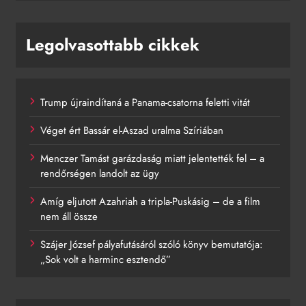
Legolvasottabb cikkek
Trump újraindítaná a Panama-csatorna feletti vitát
Véget ért Bassár el-Aszad uralma Szíriában
Menczer Tamást garázdaság miatt jelentették fel – a
rendőrségen landolt az ügy
Amíg eljutott Azahriah a tripla-Puskásig – de a film
nem áll össze
Szájer József pályafutásáról szóló könyv bemutatója:
„Sok volt a harminc esztendő”