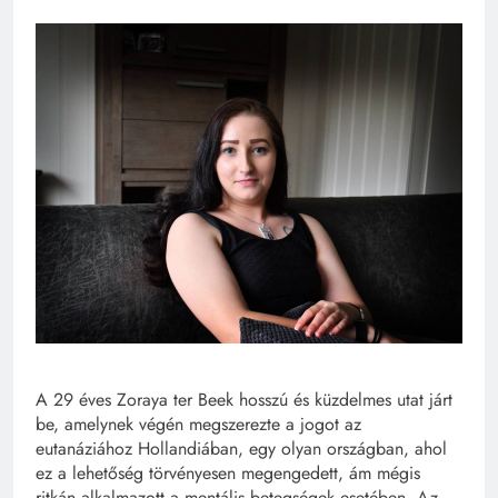
A 29 éves Zoraya ter Beek hosszú és küzdelmes utat járt
be, amelynek végén megszerezte a jogot az
eutanáziához Hollandiában, egy olyan országban, ahol
ez a lehetőség törvényesen megengedett, ám mégis
ritkán alkalmazott a mentális betegségek esetében. Az