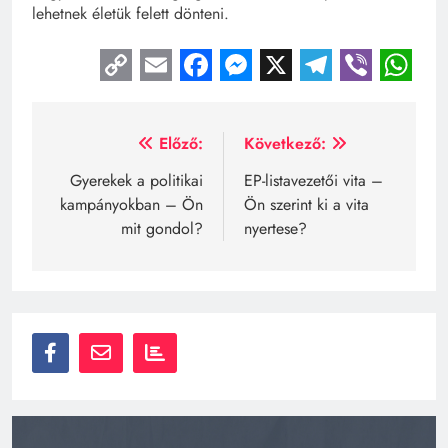
lehetnek életük felett dönteni.
Copy
Email
Facebook
Messenger
X
Telegra
Viber
Wh
Link
Bejegyzés
Előző:
Következő:
navigáció
Gyerekek a politikai
EP-listavezetői vita –
kampányokban – Ön
Ön szerint ki a vita
mit gondol?
nyertese?