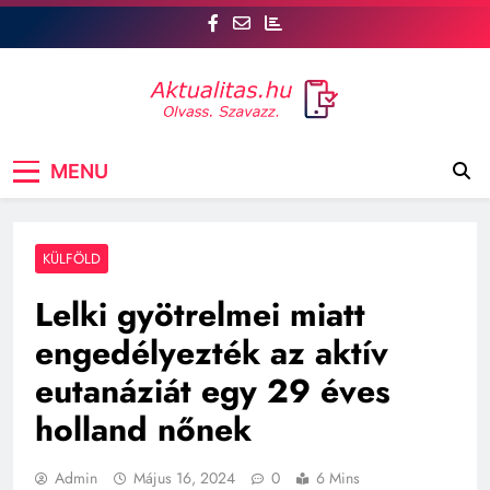
Skip
to
content
Aktualitás
Csatlakozz az aktualitas.hu oldalhoz, ahol Te is
MENU
szóhoz juthatsz! tt, a legfrissebb hírek mellett a
véleményed is számít. Szavazz, vitázz, és
formáld a közvéleményt!
KÜLFÖLD
Lelki gyötrelmei miatt
engedélyezték az aktív
eutanáziát egy 29 éves
holland nőnek
Admin
Május 16, 2024
0
6 Mins