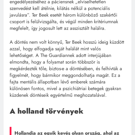
engedélyezéséhez a páciensnek „elviselhetetlen
szenvedést kell átélnie, kilátás nélkül a potenciális
javulásra”. Ter Beek esetét három különböző szakértői
csoport is felülvizsgálta, és végül minden kritériumnak
megfelelt, így jogosult lett az asszisztált halálra.
A döntés nem volt könnyű, Ter Beek hosszú ideig küzdött
azzal, hogy elfogadja saját halálát mint valós
lehetőséget. A The Guardiannek adott interjújában
elmondta, hogy a folyamat során többször is
megkérdezték tőle, biztos-e a döntésében, és felhívták a
figyelmét, hogy bármikor meggondolhatja magát. Ez a
fajta mentális állapotban lévő emberek számára
különösen fontos, mivel a pszichiátriai betegek gyakran
küzdenek döntéseik egyértelmű meghozatalával.
A holland törvények
Hollandia az egyik kevés olyan ország, ahol az