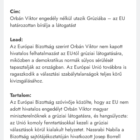
Cím:
Orbán Viktor engedély nélkül utazik Grúziába – az EU
határozottan bírálja a látogatást
Lead:
Az Európai Bizottság szerint Orbán Viktor nem kapott
hivatalos felhatalmazást az EU-tól grúziai látogatására,
miközben a demokratikus normák súlyos sérülését
tapasztalják az országban. Az Európai Unió továbbra is
ragaszkodik a választási szabálytalanságok teljes körű
kivizsgálásához.
Tartalom:
Az Európai Bizottság szóvivője közölte, hogy az EU nem
adott hivatalos engedélyt Orbán Viktor magyar
miniszterelnöknek a grúziai látogatásra, és hangsúlyozta:
az Unió komoly fenntartásokkal kezeli a grúziai
választások körül kialakult helyzetet. Nassrabi Nabila a
Bizottság sajtótájékoztatóján hivatkozott Josep Borrell