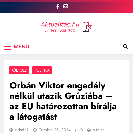
Skip
to
content
Aktualitás
Csatlakozz az aktualitas.hu oldalhoz, ahol Te is
MENU
szóhoz juthatsz! tt, a legfrissebb hírek mellett a
véleményed is számít. Szavazz, vitázz, és
formáld a közvéleményt!
KÜLFÖLD
POLITIKA
Orbán Viktor engedély
nélkül utazik Grúziába –
az EU határozottan bírálja
a látogatást
Admin2
Október 28, 2024
0
6 Mins