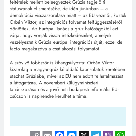
feltételek mellett beleegyeztek Grúzia tagjelölti
státuszának elismerésébe, de idén júniusban – a
demokrácia visszaszorulása miatt – az EU vezetői, köztük
Orbán Viktor, az integrációs folyamat felfüggesztéséről
döntöttek. Az Európai Tanács a grúz hatóságoktól azt
várja, hogy vonják vissza intézkedéseiket, amelyek
veszélyeztetik Grúzia európai integrációs útját, ezzel de
facto megakasztva a csatlakozási folyamatot.
A szóvivő többször is kihangsúlyozta: Orbán Viktor
kizárólag a magyar-grúz kétoldalú kapcsolatok keretében
utazhat Grúziába, mivel az EU nem adott felhatalmazást
a látogatásra. A novemberi külügyminiszteri
tanácskozáson és a jövő heti budapesti informális EU-
csúcson is napirendre kerülhet a téma.