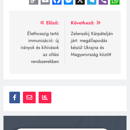
Copy
Email
Facebook
Messenger
X
Telegra
Viber
Wh
Link
Bejegyzés
Előző:
Következő:
navigáció
Élethosszig tartó
Zelenszkij Kárpátalján
immunizáció: új
járt: megállapodás
irányok és kihívások
készül Ukrajna és
az oltási
Magyarország között
rendszerekben