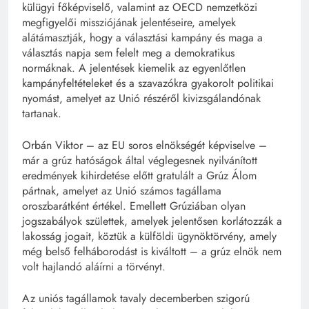
külügyi főképviselő, valamint az OECD nemzetközi
megfigyelői missziójának jelentéseire, amelyek
alátámasztják, hogy a választási kampány és maga a
választás napja sem felelt meg a demokratikus
normáknak. A jelentések kiemelik az egyenlőtlen
kampányfeltételeket és a szavazókra gyakorolt politikai
nyomást, amelyet az Unió részéről kivizsgálandónak
tartanak.
Orbán Viktor – az EU soros elnökségét képviselve –
már a grúz hatóságok által véglegesnek nyilvánított
eredmények kihirdetése előtt gratulált a Grúz Álom
pártnak, amelyet az Unió számos tagállama
oroszbarátként értékel. Emellett Grúziában olyan
jogszabályok születtek, amelyek jelentősen korlátozzák a
lakosság jogait, köztük a külföldi ügynöktörvény, amely
még belső felháborodást is kiváltott – a grúz elnök nem
volt hajlandó aláírni a törvényt.
Az uniós tagállamok tavaly decemberben szigorú