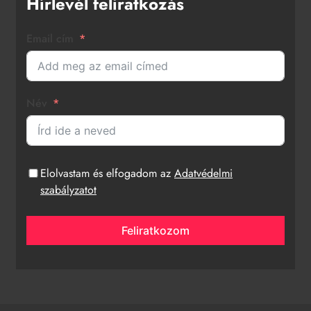
Hírlevél feliratkozás
Email cím
Név
Elolvastam és elfogadom az
Adatvédelmi
szabályzatot
Feliratkozom