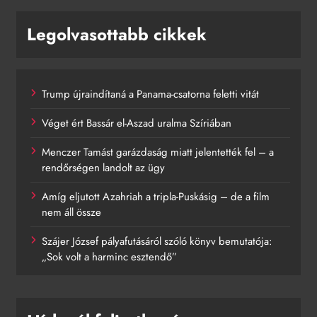
Legolvasottabb cikkek
Trump újraindítaná a Panama-csatorna feletti vitát
Véget ért Bassár el-Aszad uralma Szíriában
Menczer Tamást garázdaság miatt jelentették fel – a
rendőrségen landolt az ügy
Amíg eljutott Azahriah a tripla-Puskásig – de a film
nem áll össze
Szájer József pályafutásáról szóló könyv bemutatója:
„Sok volt a harminc esztendő”