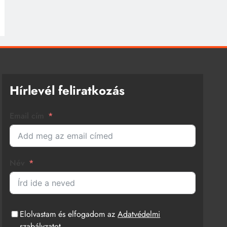
Hírlevél feliratkozás
Email cím
Név
Elolvastam és elfogadom az
Adatvédelmi
szabályzatot