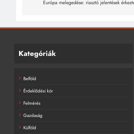
navigáció
Európa melegedése: riasztó jelentések érkezt
Kategóriák
Belföld
Érdeklődési kör
Felmérés
Gazdaság
Külföld