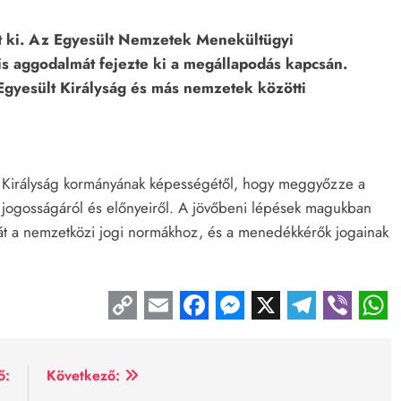
ott ki. Az Egyesült Nemzetek Menekültügyi
is aggodalmát fejezte ki a megállapodás kapcsán.
Egyesült Királyság és más nemzetek közötti
t Királyság kormányának képességétől, hogy meggyőzze a
v jogosságáról és előnyeiről. A jövőbeni lépések magukban
ását a nemzetközi jogi normákhoz, és a menedékkérők jogainak
Copy
Email
Facebook
Messenger
X
Telegr
Vib
Link
ő:
Következő: