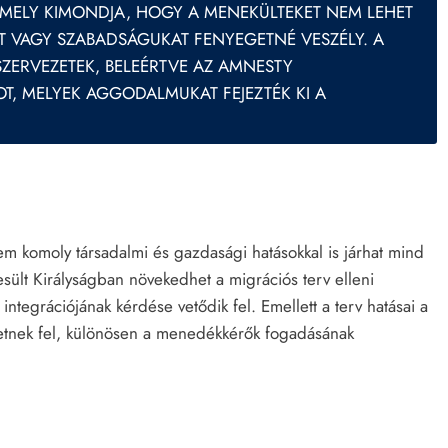
MELY KIMONDJA, HOGY A MENEKÜLTEKET NEM LEHET
ET VAGY SZABADSÁGUKAT FENYEGETNÉ VESZÉLY. A
 SZERVEZETEK, BELEÉRTVE AZ AMNESTY
T, MELYEK AGGODALMUKAT FEJEZTÉK KI A
nem komoly társadalmi és gazdasági hatásokkal is járhat mind
ült Királyságban növekedhet a migrációs terv elleni
tegrációjának kérdése vetődik fel. Emellett a terv hatásai a
vetnek fel, különösen a menedékkérők fogadásának