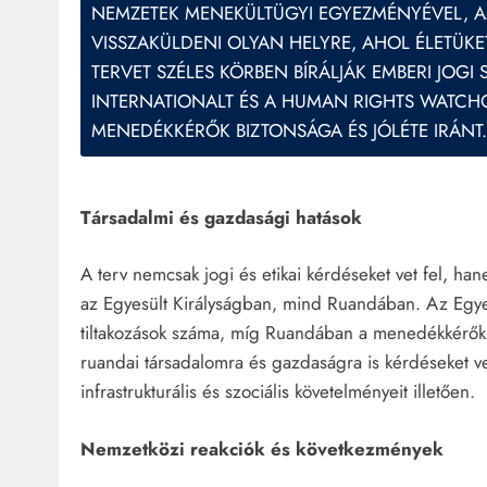
NEMZETEK MENEKÜLTÜGYI EGYEZMÉNYÉVEL, A
VISSZAKÜLDENI OLYAN HELYRE, AHOL ÉLETÜK
TERVET SZÉLES KÖRBEN BÍRÁLJÁK EMBERI JOGI
INTERNATIONALT ÉS A HUMAN RIGHTS WATCHO
MENEDÉKKÉRŐK BIZTONSÁGA ÉS JÓLÉTE IRÁNT.
Társadalmi és gazdasági hatások
A terv nemcsak jogi és etikai kérdéseket vet fel, ha
az Egyesült Királyságban, mind Ruandában. Az Egyes
tiltakozások száma, míg Ruandában a menedékkérők in
ruandai társadalomra és gazdaságra is kérdéseket 
infrastrukturális és szociális követelményeit illetően.
Nemzetközi reakciók és következmények