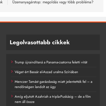
ek
Üzemanyagárstop: megoldás vagy több probléma?
Legolvasottabb cikkek
Trump újraindítaná a Panama-csatorna feletti vitát
Véget ért Bassár el-Aszad uralma Szíriában
Menczer Tamást garázdaság miatt jelentették fel – a
rendőrségen landolt az ügy
Amíg eljutott Azahriah a tripla-Puskásig – de a film
nem áll össze