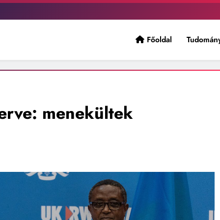
Főoldal
Tudomán
hatsz! tt, a legfrissebb hírek mellett a véleményed is számít. Szava
terve: menekültek