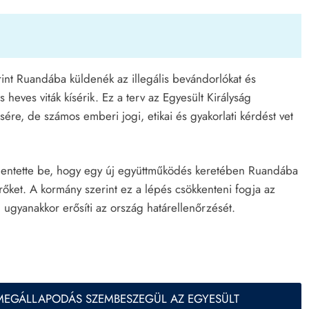
rint Ruandába küldenék az illegális bevándorlókat és
 heves viták kísérik. Ez a terv az Egyesült Királyság
ére, de számos emberi jogi, etikai és gyakorlati kérdést vet
elentette be, hogy egy új együttműködés keretében Ruandába
őket. A kormány szerint ez a lépés csökkenteni fogja az
KÜLFÖLD
POLITIKA
 ugyanakkor erősíti az ország határellenőrzését.
a-csatorna
Meglepetés a román elnökválasztáson
Calin Georgescu tarolt az első
fordulóban
április 23, 2024
 MEGÁLLAPODÁS SZEMBESZEGÜL AZ EGYESÜLT