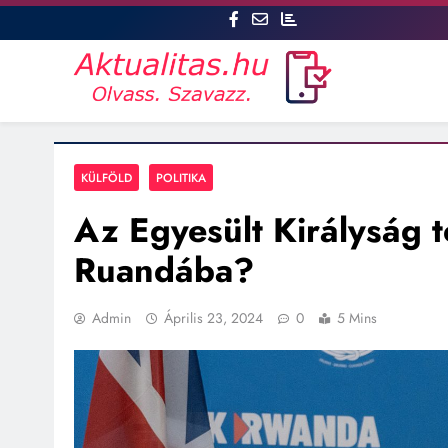
Skip
to
content
Aktualitás
Csatlakozz az aktualitas.hu oldalhoz, ahol Te is szóhoz jut
KÜLFÖLD
POLITIKA
Az Egyesült Királyság 
Ruandába?
Admin
Április 23, 2024
0
5 Mins