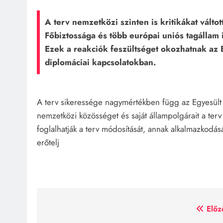
A terv nemzetközi szinten is kritikákat vált
Főbiztossága és több európai uniós tagállam 
Ezek a reakciók feszültséget okozhatnak az 
diplomáciai kapcsolatokban.
A terv sikeressége nagymértékben függ az Egyesül
nemzetközi közösséget és saját állampolgárait a ter
foglalhatják a terv módosítását, annak alkalmazkod
erőtelj
Bejegyzés
Előz