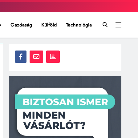
y
Gazdaság
Külföld
Technológia
zz, vitázz, és formáld a közvéleményt!