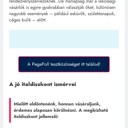
rendezvényszervezőknek. De manapság már a lakossági
vásárlók is egyre gyakrabban választják őket, különösen
nagyobb események – például esküvők, születésnapok,
céges bulik – előtt.
A PegaPoll tesztközösséget itt találod!
A jó italdiszkont ismérvei
Mielőtt eldöntenénk, honnan vásároljunk,
érdemes alaposan körülnézni. A megbízható
italdiszkont jellemzői: