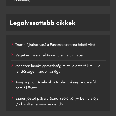
Legolvasottabb cikkek
Trump újraindítaná a Panama-csatorna feletti vitát
Véget ért Bassár el-Aszad uralma Szíriában
Menczer Tamást garázdaság miatt jelentették fel – a
rendőrségen landolt az ügy
Amíg eljutott Azahriah a tripla-Puskásig – de a film
nem áll össze
Szájer József pályafutásáról szóló könyv bemutatója:
„Sok volt a harminc esztendő”