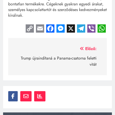
bontatlan termékekre. Cégeknek gyakran egyedi árakat,
személyes kapcsolattartót és szerződéses kedvezményeket
kínálnak.
Copy
Email
Facebook
Messenger
X
Telegra
Viber
Wh
Link
Bejegyzés
Előző:
navigáció
Trump újraindítaná a Panama-csatorna feletti
vitát