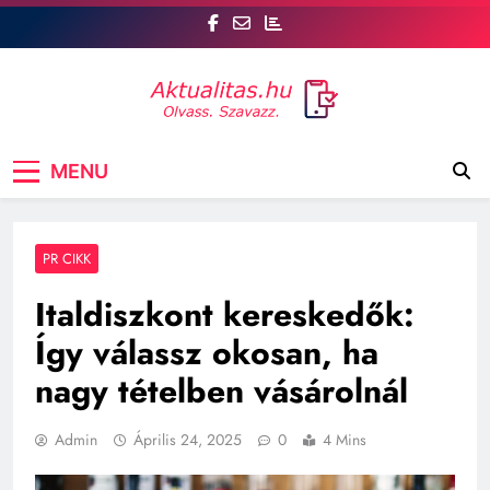
Skip
to
content
Aktualitás
Csatlakozz az aktualitas.hu oldalhoz, ahol Te is
MENU
szóhoz juthatsz! tt, a legfrissebb hírek mellett a
véleményed is számít. Szavazz, vitázz, és
formáld a közvéleményt!
PR CIKK
Italdiszkont kereskedők:
Így válassz okosan, ha
nagy tételben vásárolnál
Admin
Április 24, 2025
0
4 Mins