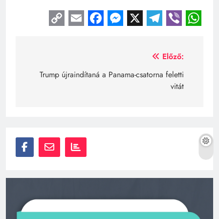
Copy
Email
Facebook
Messenger
X
Telegra
Viber
Wh
Link
Bejegyzés
Előző:
navigáció
Trump újraindítaná a Panama-csatorna feletti
vitát