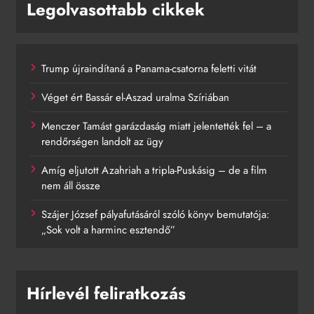
Legolvasottabb cikkek
Trump újraindítaná a Panama-csatorna feletti vitát
Véget ért Bassár el-Aszad uralma Szíriában
Menczer Tamást garázdaság miatt jelentették fel – a
rendőrségen landolt az ügy
Amíg eljutott Azahriah a tripla-Puskásig – de a film
nem áll össze
Szájer József pályafutásáról szóló könyv bemutatója:
„Sok volt a harminc esztendő”
Hírlevél feliratkozás