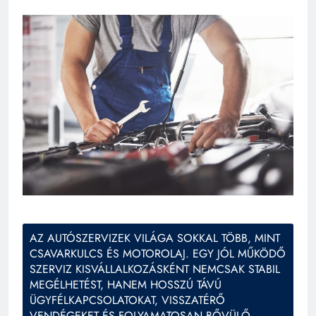
AZ AUTÓSZERVIZEK VILÁGA SOKKAL TÖBB, MINT
CSAVARKULCS ÉS MOTOROLAJ. EGY JÓL MŰKÖDŐ
SZERVIZ KISVÁLLALKOZÁSKÉNT NEMCSAK STABIL
MEGÉLHETÉST, HANEM HOSSZÚ TÁVÚ
ÜGYFÉLKAPCSOLATOKAT, VISSZATÉRŐ
VENDÉGEKET ÉS FOLYAMATOSAN BŐVÜLŐ