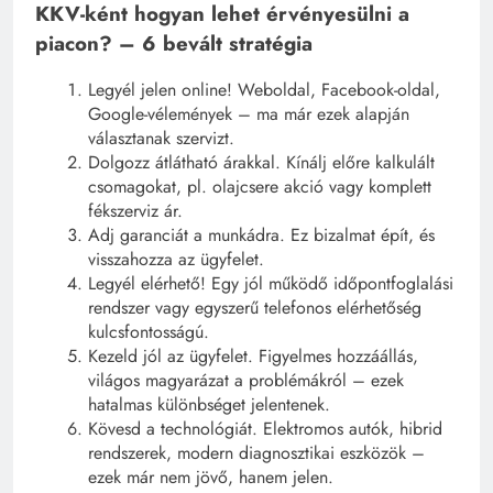
KKV-ként hogyan lehet érvényesülni a
piacon? – 6 bevált stratégia
Legyél jelen online! Weboldal, Facebook-oldal,
Google-vélemények – ma már ezek alapján
választanak szervizt.
Dolgozz átlátható árakkal. Kínálj előre kalkulált
csomagokat, pl. olajcsere akció vagy komplett
fékszerviz ár.
Adj garanciát a munkádra. Ez bizalmat épít, és
visszahozza az ügyfelet.
Legyél elérhető! Egy jól működő időpontfoglalási
rendszer vagy egyszerű telefonos elérhetőség
kulcsfontosságú.
Kezeld jól az ügyfelet. Figyelmes hozzáállás,
világos magyarázat a problémákról – ezek
hatalmas különbséget jelentenek.
Kövesd a technológiát. Elektromos autók, hibrid
rendszerek, modern diagnosztikai eszközök –
ezek már nem jövő, hanem jelen.