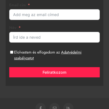
Email cím
Név
Elolvastam és elfogadom az
Adatvédelmi
szabályzatot
Feliratkozom