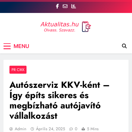
Skip
to
content
Aktualitás
Csatlakozz az aktualitas.hu oldalhoz, ahol Te is
MENU
szóhoz juthatsz! tt, a legfrissebb hírek mellett a
véleményed is számít. Szavazz, vitázz, és
formáld a közvéleményt!
PR CIKK
Autószerviz KKV-ként –
Így építs sikeres és
megbízható autójavító
vállalkozást
Admin
Április 24, 2025
0
5 Mins