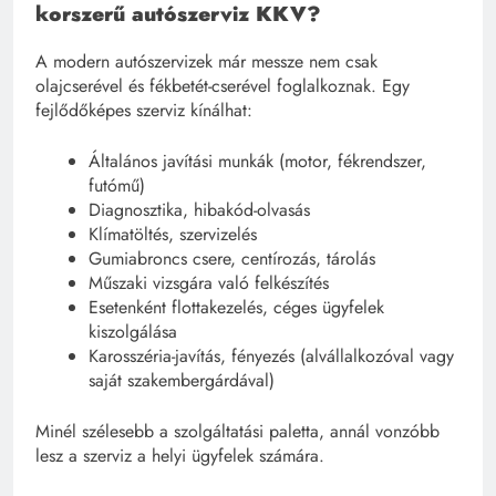
korszerű autószerviz KKV?
A modern autószervizek már messze nem csak
olajcserével és fékbetét-cserével foglalkoznak. Egy
fejlődőképes szerviz kínálhat:
Általános javítási munkák (motor, fékrendszer,
futómű)
Diagnosztika, hibakód-olvasás
Klímatöltés, szervizelés
Gumiabroncs csere, centírozás, tárolás
Műszaki vizsgára való felkészítés
Esetenként flottakezelés, céges ügyfelek
kiszolgálása
Karosszéria-javítás, fényezés (alvállalkozóval vagy
saját szakembergárdával)
Minél szélesebb a szolgáltatási paletta, annál vonzóbb
lesz a szerviz a helyi ügyfelek számára.