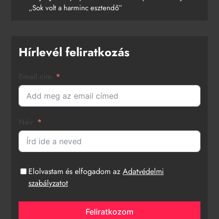
„Sok volt a harminc esztendő”
Hírlevél feliratkozás
Email cím
Név
Elolvastam és elfogadom az
Adatvédelmi
szabályzatot
Feliratkozom