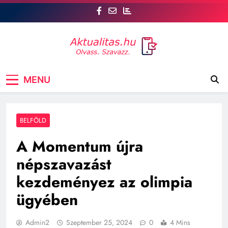
Skip
to
content
Aktualitás
Csatlakozz az aktualitas.hu oldalhoz, ahol Te is
MENU
szóhoz juthatsz! tt, a legfrissebb hírek mellett a
véleményed is számít. Szavazz, vitázz, és
formáld a közvéleményt!
BELFÖLD
A Momentum újra
népszavazást
kezdeményez az olimpia
ügyében
Admin2
Szeptember 25, 2024
0
4 Mins