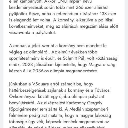
ellen kampányolt. Akkori „NOlimpia” nevű
kezdeményezésük során több mint 266 ezer aláírást
gyűjtöttek össze, noha a referendum kiírásához 138 ezer
is elegendő lett volna. A kormány, elkerülve a politikai
következményeket, még az aláírások megszámlálása előtt
visszavonta a pályázatot.
Azonban a jelek szerint a kormány nem mondott le
végleg az olimpiáról. Az elmúlt években több
sportlétesítmény is épült, és Schmitt Pál, volt köztársasági
elnök, 2023 júliusában kijelentette, hogy Magyarország
készen áll a 2036-os olimpia megrendezésére.
Júniusban a VSquare arról számolt be, hogy
háttérbeszélgetések zajlanak a kormány és a Fővárosi
Önkormányzat között egy újabb olimpiai pályázat
benyújtásáról. Az elképzelést Karácsony Gergely
főpolgármester sem zárta ki. A Medián szeptemberi
felmérése pedig azt mutatta, hogy a magyar lakosság
többsége úgy véli, képesek lennénk megrendezni az
olimpiát, de mind a Fidesz, mind az ellenzék hívei