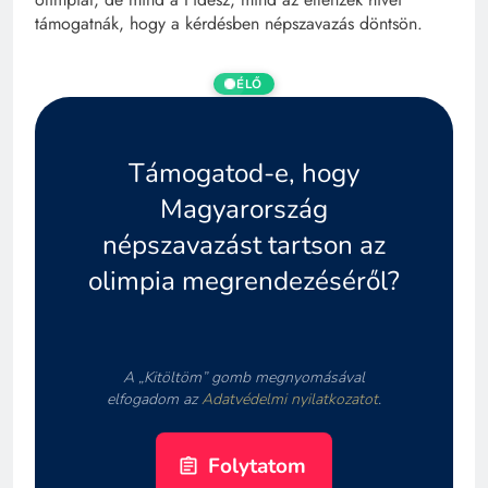
támogatnák, hogy a kérdésben népszavazás döntsön.