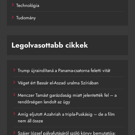
Technológia
Tudomány
Legolvasottabb cikkek
Trump újraindítaná a Panama-csatorna feletti vitát
Véget ért Bassár el-Aszad uralma Szíriában
Menczer Tamást garázdaság miatt jelentették fel – a
rendőrségen landolt az ügy
Amíg eljutott Azahriah a tripla-Puskásig – de a film
nem áll össze
Szájer József pályafutásáról szóló könyv bemutatója: