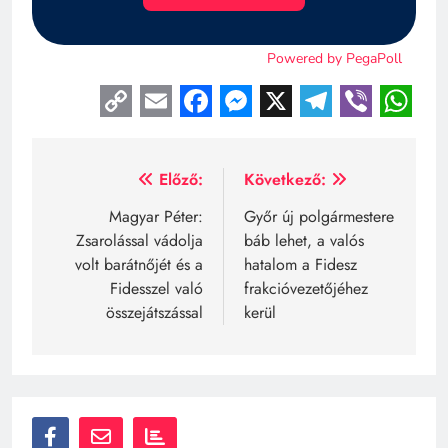
Copy
Email
Facebook
Messenger
X
Telegra
Viber
Wh
Link
Bejegyzés
Előző:
Következő:
navigáció
Magyar Péter:
Győr új polgármestere
Zsarolással vádolja
báb lehet, a valós
volt barátnőjét és a
hatalom a Fidesz
Fidesszel való
frakcióvezetőjéhez
összejátszással
kerül