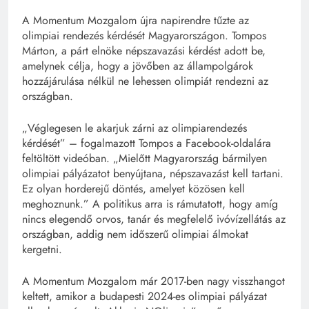
A Momentum Mozgalom újra napirendre tűzte az
olimpiai rendezés kérdését Magyarországon. Tompos
Márton, a párt elnöke népszavazási kérdést adott be,
amelynek célja, hogy a jövőben az állampolgárok
hozzájárulása nélkül ne lehessen olimpiát rendezni az
országban.
„Véglegesen le akarjuk zárni az olimpiarendezés
kérdését” – fogalmazott Tompos a Facebook-oldalára
feltöltött videóban. „Mielőtt Magyarország bármilyen
olimpiai pályázatot benyújtana, népszavazást kell tartani.
Ez olyan horderejű döntés, amelyet közösen kell
meghoznunk.” A politikus arra is rámutatott, hogy amíg
nincs elegendő orvos, tanár és megfelelő ivóvízellátás az
országban, addig nem időszerű olimpiai álmokat
kergetni.
A Momentum Mozgalom már 2017-ben nagy visszhangot
keltett, amikor a budapesti 2024-es olimpiai pályázat