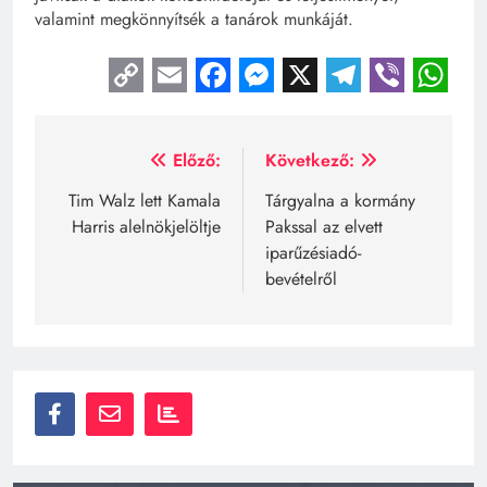
valamint megkönnyítsék a tanárok munkáját.
Copy
Email
Facebook
Messenger
X
Telegra
Viber
Wh
Link
Bejegyzés
Előző:
Következő:
navigáció
Tim Walz lett Kamala
Tárgyalna a kormány
Harris alelnökjelöltje
Pakssal az elvett
iparűzésiadó-
bevételről