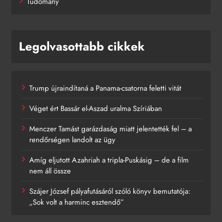
Tudomány
Legolvasottabb cikkek
Trump újraindítaná a Panama-csatorna feletti vitát
Véget ért Bassár el-Aszad uralma Szíriában
Menczer Tamást garázdaság miatt jelentették fel – a
rendőrségen landolt az ügy
Amíg eljutott Azahriah a tripla-Puskásig – de a film
nem áll össze
Szájer József pályafutásáról szóló könyv bemutatója:
„Sok volt a harminc esztendő”