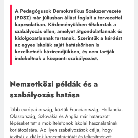
A Pedagógusok Demokratikus Szakszervezete
(PDSZ) már júliusban állást foglalt a tervezettel
kapcsolatban. Közleményükben tiltakoztak a
szabályozás ellen, amelyet átgondolatlannak és
kidolgozatlannak tartanak. Szerintük a kérdést
az egyes iskolák saját hatáskörben is
kezelhetnék házirendjükben, és nem tartják
indokoltnak a központi szabályozást.
Nemzetközi példák és a
szabályozás hatása
Több európai ország, köztük Franciaország, Hollandia,
Olaszország, Szlovákia és Anglia már határozott
lépéseket tett a mobiltelefonok iskolai használatának
korlátozására. Az ilyen szabályozások célja, hogy
javítsák a diákok koncentrációját és teljesítményét,