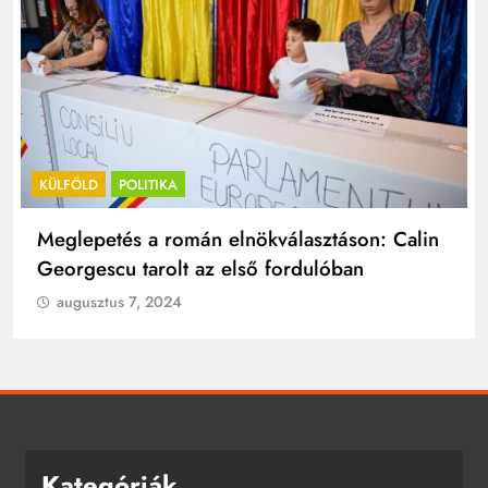
KÜLFÖLD
POLITIKA
n: Calin
Beszéltek-e? A Kreml tagadja a Putyin é
Trump közötti telefonbeszélgetésről szó
híreket
augusztus 7, 2024
Kategóriák