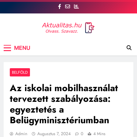
Skip
to
content
Aktualitás
Csatlakozz az aktualitas.hu oldalhoz, ahol Te is
MENU
szóhoz juthatsz! tt, a legfrissebb hírek mellett a
véleményed is számít. Szavazz, vitázz, és
formáld a közvéleményt!
BELFÖLD
Az iskolai mobilhasználat
tervezett szabályozása:
egyeztetés a
Belügyminisztériumban
Admin
Augusztus 7, 2024
0
4 Mins