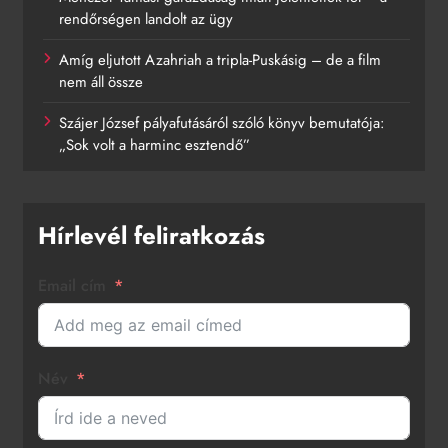
rendőrségen landolt az ügy
Amíg eljutott Azahriah a tripla-Puskásig – de a film
nem áll össze
Szájer József pályafutásáról szóló könyv bemutatója:
„Sok volt a harminc esztendő”
Hírlevél feliratkozás
Email cím
Név