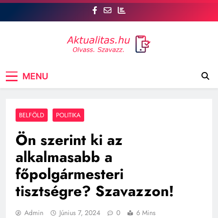
Skip
to
content
Aktualitás
Csatlakozz az aktualitas.hu oldalhoz, ahol Te is
MENU
szóhoz juthatsz! tt, a legfrissebb hírek mellett a
véleményed is számít. Szavazz, vitázz, és
formáld a közvéleményt!
BELFÖLD
POLITIKA
Ön szerint ki az
alkalmasabb a
főpolgármesteri
tisztségre? Szavazzon!
Admin
Június 7, 2024
0
6 Mins