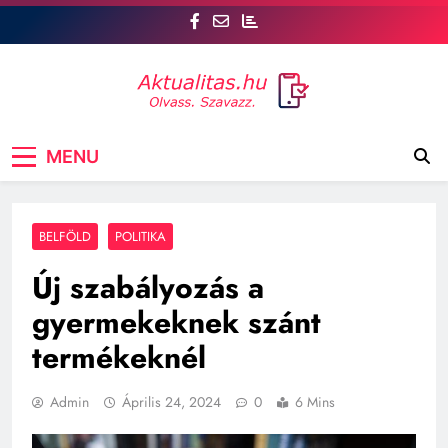
Skip
to
content
Aktualitás
Csatlakozz az aktualitas.hu oldalhoz, ahol Te is
MENU
szóhoz juthatsz! tt, a legfrissebb hírek mellett a
véleményed is számít. Szavazz, vitázz, és
formáld a közvéleményt!
BELFÖLD
POLITIKA
Új szabályozás a
gyermekeknek szánt
termékeknél
Admin
Április 24, 2024
0
6 Mins