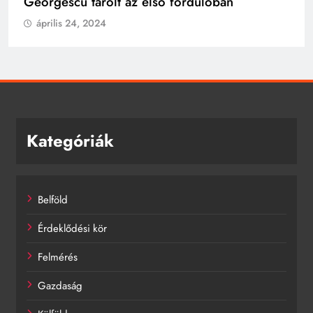
Georgescu tarolt az első fordulóban
április 24, 2024
Kategóriák
Belföld
Érdeklődési kör
Felmérés
Gazdaság