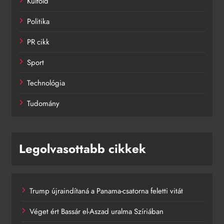
Külföld
Politika
PR cikk
Sport
Technológia
Tudomány
Legolvasottabb cikkek
Trump újraindítaná a Panama-csatorna feletti vitát
Véget ért Bassár el-Aszad uralma Szíriában