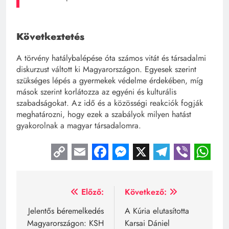
Következtetés
A törvény hatálybalépése óta számos vitát és társadalmi
diskurzust váltott ki Magyarországon. Egyesek szerint
szükséges lépés a gyermekek védelme érdekében, míg
mások szerint korlátozza az egyéni és kulturális
szabadságokat. Az idő és a közösségi reakciók fogják
meghatározni, hogy ezek a szabályok milyen hatást
gyakorolnak a magyar társadalomra.
Copy
Email
Facebook
Messenger
X
Telegra
Viber
Wh
Link
Bejegyzés
Előző:
Következő:
navigáció
Jelentős béremelkedés
A Kúria elutasította
Magyarországon: KSH
Karsai Dániel