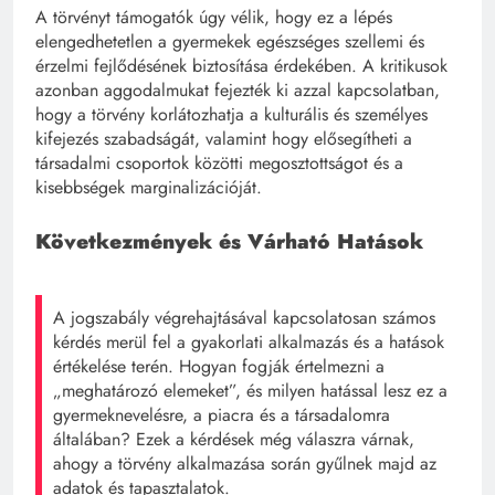
A törvényt támogatók úgy vélik, hogy ez a lépés
elengedhetetlen a gyermekek egészséges szellemi és
érzelmi fejlődésének biztosítása érdekében. A kritikusok
azonban aggodalmukat fejezték ki azzal kapcsolatban,
hogy a törvény korlátozhatja a kulturális és személyes
kifejezés szabadságát, valamint hogy elősegítheti a
társadalmi csoportok közötti megosztottságot és a
kisebbségek marginalizációját.
Következmények és Várható Hatások
A jogszabály végrehajtásával kapcsolatosan számos
kérdés merül fel a gyakorlati alkalmazás és a hatások
értékelése terén. Hogyan fogják értelmezni a
„meghatározó elemeket”, és milyen hatással lesz ez a
gyermeknevelésre, a piacra és a társadalomra
általában? Ezek a kérdések még válaszra várnak,
ahogy a törvény alkalmazása során gyűlnek majd az
adatok és tapasztalatok.