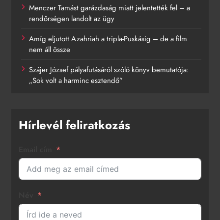
Menczer Tamást garázdaság miatt jelentették fel – a
rendőrségen landolt az ügy
Amíg eljutott Azahriah a tripla-Puskásig – de a film
nem áll össze
Szájer József pályafutásáról szóló könyv bemutatója:
„Sok volt a harminc esztendő”
Hírlevél feliratkozás
Email cím
Név