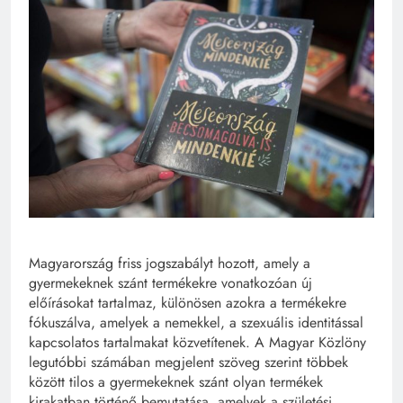
Magyarország friss jogszabályt hozott, amely a
gyermekeknek szánt termékekre vonatkozóan új
előírásokat tartalmaz, különösen azokra a termékekre
fókuszálva, amelyek a nemekkel, a szexuális identitással
kapcsolatos tartalmakat közvetítenek. A Magyar Közlöny
legutóbbi számában megjelent szöveg szerint többek
között tilos a gyermekeknek szánt olyan termékek
kirakatban történő bemutatása, amelyek a születési