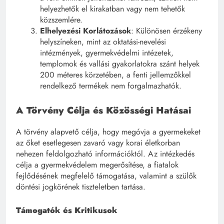
helyezhetők el kirakatban vagy nem tehetők
közszemlére.
Elhelyezési Korlátozások
: Különösen érzékeny
helyszíneken, mint az oktatási-nevelési
intézmények, gyermekvédelmi intézetek,
templomok és vallási gyakorlatokra szánt helyek
200 méteres körzetében, a fenti jellemzőkkel
rendelkező termékek nem forgalmazhatók.
A Törvény Célja és Közösségi Hatásai
A törvény alapvető célja, hogy megóvja a gyermekeket
az őket esetlegesen zavaró vagy korai életkorban
nehezen feldolgozható információktól. Az intézkedés
célja a gyermekvédelem megerősítése, a fiatalok
fejlődésének megfelelő támogatása, valamint a szülők
döntési jogkörének tiszteletben tartása.
Támogatók és Kritikusok